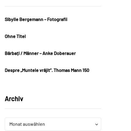
Sibylle Bergemann – Fotografii
Ohne Titel
Bărbați / Männer – Anke Doberauer
Despre „Muntele vrăjit“. Thomas Mann 150
Archiv
Archiv
Archiv
Monat auswählen