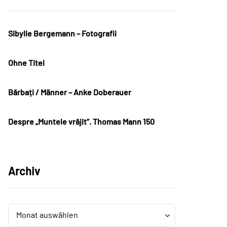
Sibylle Bergemann – Fotografii
Ohne Titel
Bărbați / Männer – Anke Doberauer
Despre „Muntele vrăjit“. Thomas Mann 150
Archiv
Archiv
Archiv
Monat auswählen