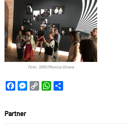
Foto: SRR/Monica Strava
Facebook
Messenger
Copy
WhatsApp
Teilen
Link
Partner