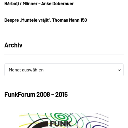
Bărbați / Männer – Anke Doberauer
Despre „Muntele vrăjit“. Thomas Mann 150
Archiv
Archiv
Archiv
Monat auswählen
FunkForum 2008 – 2015