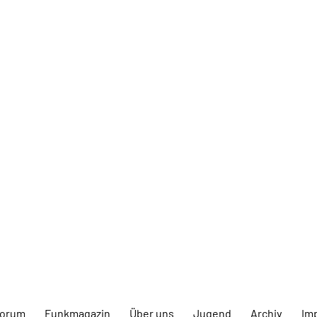
forum
Funkmagazin
Über uns
Jugend
Archiv
Im