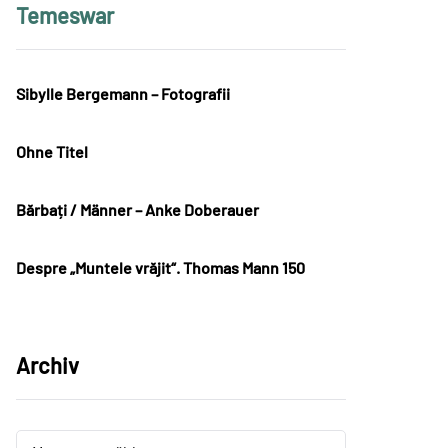
Temeswar
Sibylle Bergemann – Fotografii
Ohne Titel
Bărbați / Männer – Anke Doberauer
Despre „Muntele vrăjit“. Thomas Mann 150
Archiv
Archiv
Archiv