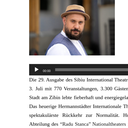
Audio-
00:00
Player
Die 29. Ausgabe des Sibiu International Theat
3. Juli mit 770 Veranstaltungen, 3.300 Gäste
Stadt am Zibin lebte fieberhaft und energiegel
Das heuerige Hermannst
ä
dter Internationale T
spektakulärste Rückkehr zur Normalität.
H
Abteilung des
“Radu Stanca” Nationaltheaters