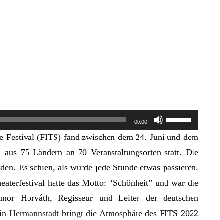
Pfeiltasten
00:00
Hoch/Runter
re Festival (FITS) fand zwischen dem 24. Juni und dem
benutzen,
n aus 75 Ländern an 70 Veranstaltungsorten statt. Die
um
aden. Es schien, als würde jede Stunde etwas passieren.
die
heaterfestival hatte das Motto: “Schönheit” und war die
Lautstärke
unor Horv
á
th, Regisseur und Leiter der deutschen
zu
 in Hermannstadt bringt die Atmosph
äre des FITS 2022
regeln.