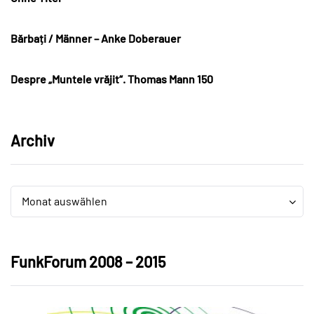
Bărbați / Männer – Anke Doberauer
Despre „Muntele vrăjit“. Thomas Mann 150
Archiv
Archiv
Archiv
Monat auswählen
FunkForum 2008 – 2015