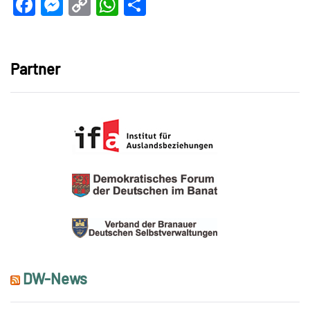
Facebook
Messenger
Copy
WhatsApp
Teilen
Link
Partner
DW-News