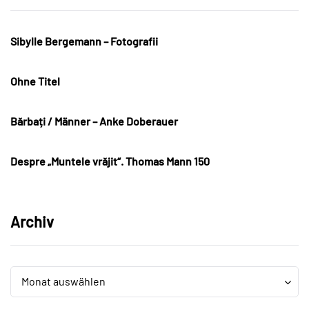
Sibylle Bergemann – Fotografii
Ohne Titel
Bărbați / Männer – Anke Doberauer
Despre „Muntele vrăjit“. Thomas Mann 150
Archiv
Archiv
Archiv
Monat auswählen