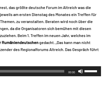
est, das größte deutsche Forum im Altreich was die
jeweils am ersten Dienstag des Monates ein Treffen für
Themen, zu veranstalten. Beraten wird noch über die
ngen, da die Organisatoren sich bemühen mit diesen
uziehen. Beim 1. Treffen im neuen Jahr, welches im
er Rumäniendeutschen
gedacht. „Das kann man nicht
zender des Regionalforums Altreich. Das Gespräch führt
Pfeiltasten
00:00
Hoch/Runter
benutzen,
um
die
Lautstärke
zu