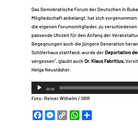
Das Demokratische Forum der Deutschen in Bukar
Mitgliedschaft anbelangt, hat sich vorgenommen 
die eigenen Forumsmitglieder, zu verschiedenen 
passende Uhrzeit für den Anfang der Veranstaltu
Begegnungen auch die jüngere Generation heranz
Schillerhaus stattfand, wurde der
Deportation d
vergessen“, glaubt auch
Dr. Klaus Fabritius,
Vorsit
Helga Neustädter.
Audio-
00:00
Player
Foto: Reiner Wilhelm / SRR
Facebook
Messenger
Copy
WhatsApp
Teilen
Link