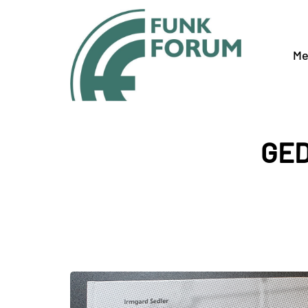
Me
GED