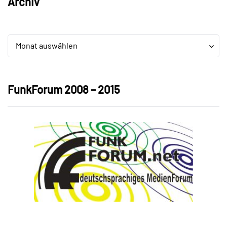
Archiv
Archiv
Archiv
Monat auswählen
FunkForum 2008 – 2015