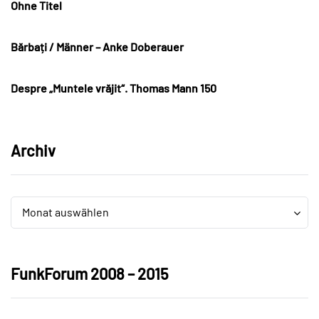
Ohne Titel
Bărbați / Männer – Anke Doberauer
Despre „Muntele vrăjit“. Thomas Mann 150
Archiv
Archiv
Archiv
Monat auswählen
FunkForum 2008 – 2015