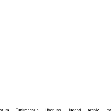
forum
Funkmagazin
Über uns
Jugend
Archiv
Im