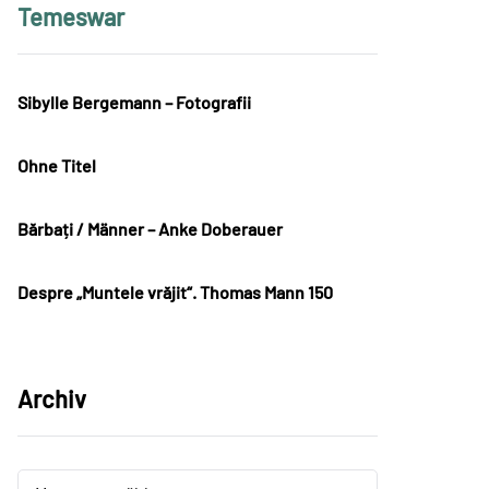
Temeswar
Sibylle Bergemann – Fotografii
Ohne Titel
Bărbați / Männer – Anke Doberauer
Despre „Muntele vrăjit“. Thomas Mann 150
Archiv
Archiv
Archiv