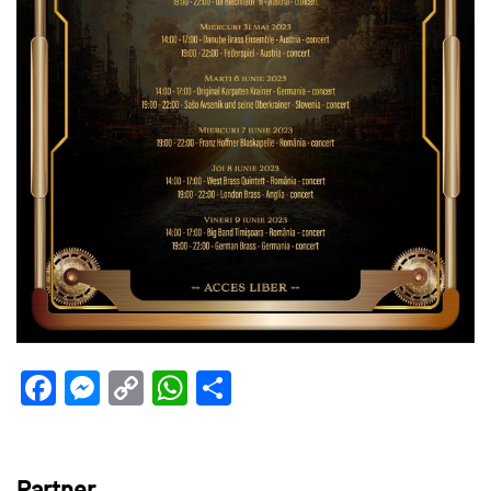
Facebook
Messenger
Copy
WhatsApp
Teilen
Link
Partner