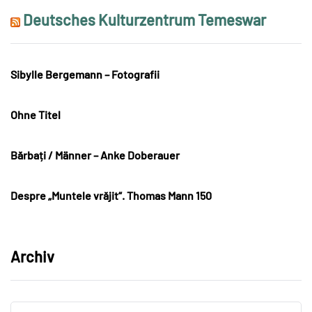
Deutsches Kulturzentrum Temeswar
Sibylle Bergemann – Fotografii
Ohne Titel
Bărbați / Männer – Anke Doberauer
Despre „Muntele vrăjit“. Thomas Mann 150
Archiv
Archiv
Archiv