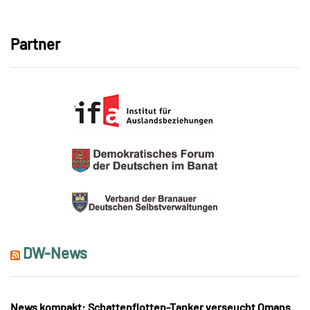
Link
Partner
DW-News
News kompakt: Schattenflotten-Tanker verseucht Omans