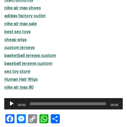
nike air max shoes
adidas factory outlet
nike air max sale
best sex toys
cheap wigs
custom jerseys
basketball jeresys custom
baseball jerseys custom
sex toy store
Human Hair Wigs
nike air max 90
Audio-
00:00
00:00
Player
Facebook
Messenger
Copy
WhatsApp
Teilen