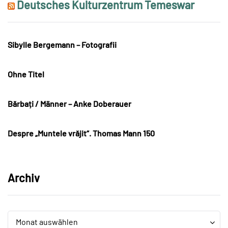
Deutsches Kulturzentrum Temeswar
Sibylle Bergemann – Fotografii
Ohne Titel
Bărbați / Männer – Anke Doberauer
Despre „Muntele vrăjit“. Thomas Mann 150
Archiv
Archiv
Archiv
Monat auswählen