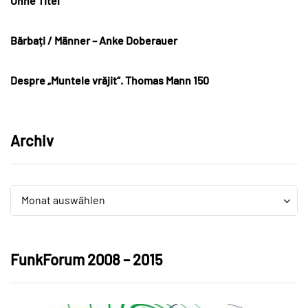
Ohne Titel
Bărbați / Männer – Anke Doberauer
Despre „Muntele vrăjit“. Thomas Mann 150
Archiv
Archiv
Archiv
Monat auswählen
FunkForum 2008 – 2015