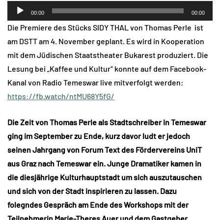
Audio-
00:00
00:00
Player
Die Premiere des Stücks SIDY THAL von Thomas Perle ist
am DSTT am 4. November geplant. Es wird in Kooperation
mit dem Jüdischen Staatstheater Bukarest produziert. Die
Lesung bei „Kaffee und Kultur“ konnte auf dem Facebook-
Kanal von Radio Temeswar live mitverfolgt werden:
https://fb.watch/ntMU68Y5fG/
Die Zeit von Thomas Perle als Stadtschreiber in Temeswar
ging im September zu Ende, kurz davor ludt er jedoch
seinen Jahrgang von Forum Text des Fördervereins UniT
aus Graz nach Temeswar ein. Junge Dramatiker kamen in
die diesjährige Kulturhauptstadt um sich auszutauschen
und sich von der Stadt inspirieren zu lassen. Dazu
folegndes Gespräch am Ende des Workshops mit der
Teilnehmerin Marie-Theres Auer und dem Gastgeber