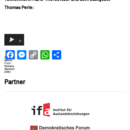
Thomas Perle:
Audio-
Player
00:00
00:00
Facebook
Messenger
Copy
WhatsApp
Teilen
Astrid
Weisz,
Link
Foto:
Medana
Weident
(DW)
Partner