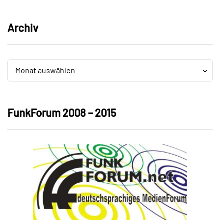
Archiv
Archiv
Archiv
Monat auswählen
FunkForum 2008 – 2015