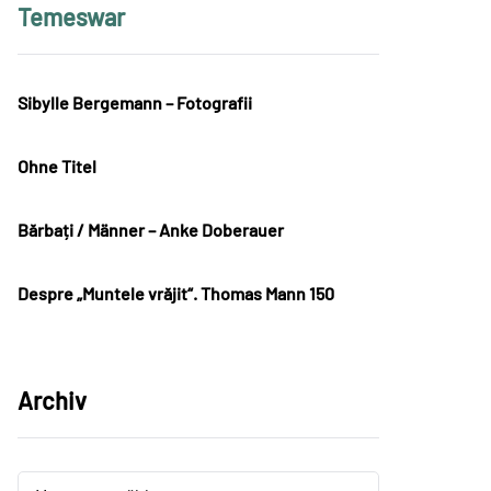
Temeswar
Sibylle Bergemann – Fotografii
Ohne Titel
Bărbați / Männer – Anke Doberauer
Despre „Muntele vrăjit“. Thomas Mann 150
Archiv
Archiv
Archiv