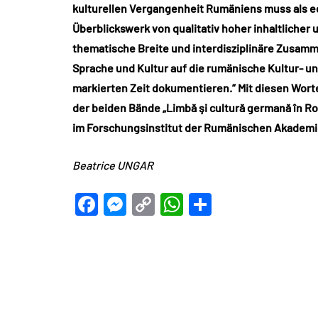
kulturellen Vergangenheit Rumäniens muss als e
Überblickswerk von qualitativ hoher inhaltlicher
thematische Breite und interdisziplinäre Zusam
Sprache und Kultur auf die rumänische Kultur- 
markierten Zeit dokumentieren.” Mit diesen Worten
der beiden Bände „
Limbă şi cultură germană în R
im Forschungsinstitut der Rumänischen Akademi
Beatrice UNGAR
Facebook
Messenger
Copy
WhatsApp
Teilen
Link