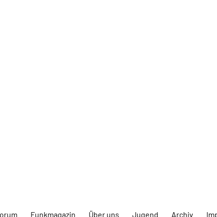
forum
Funkmagazin
Über uns
Jugend
Archiv
Im