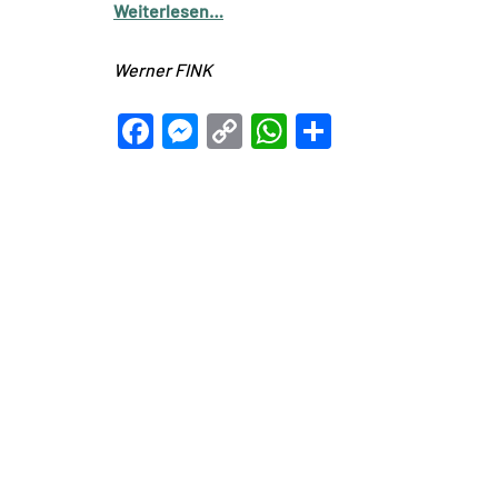
Weiterlesen…
Werner FINK
Facebook
Messenger
Copy
WhatsApp
Teilen
Link