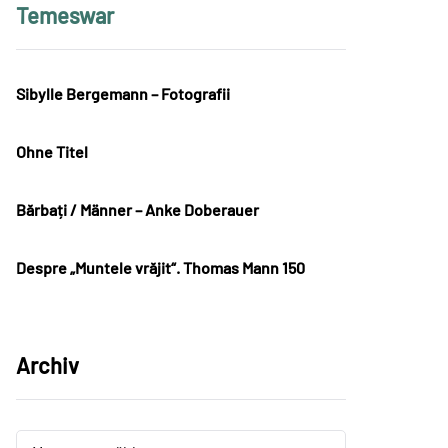
Temeswar
Sibylle Bergemann – Fotografii
Ohne Titel
Bărbați / Männer – Anke Doberauer
Despre „Muntele vrăjit“. Thomas Mann 150
Archiv
Archiv
Archiv