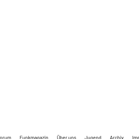
forum
Funkmagazin
Über uns
Jugend
Archiv
Im