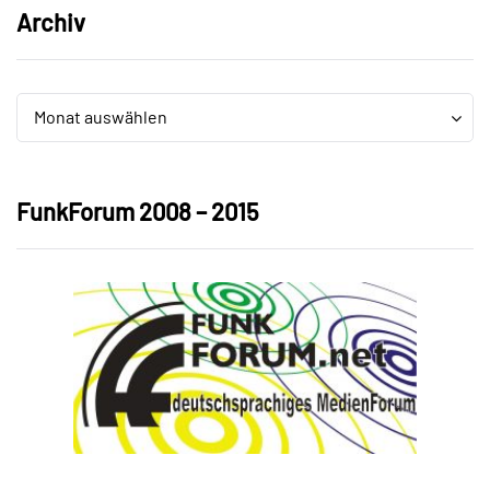
Archiv
Archiv
Archiv
Monat auswählen
FunkForum 2008 – 2015