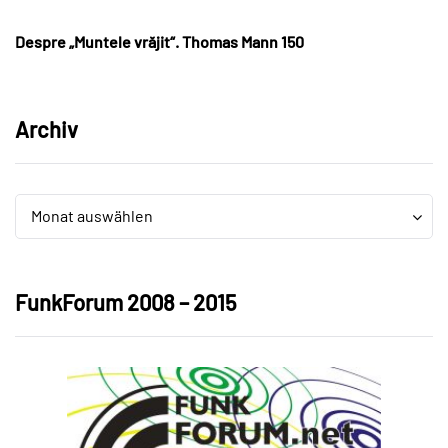
Despre „Muntele vrăjit“. Thomas Mann 150
Archiv
Archiv
Archiv
Monat auswählen
FunkForum 2008 – 2015