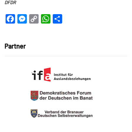
DFDR
Facebook
Messenger
Copy
WhatsApp
Teilen
Link
Partner