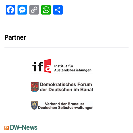
Facebook
Messenger
Copy
WhatsApp
Teilen
Link
Partner
DW-News