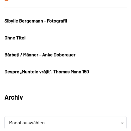
Sibylle Bergemann – Fotografii
Ohne Titel
Bărbați / Männer – Anke Doberauer
Despre „Muntele vrăjit“. Thomas Mann 150
Archiv
Archiv
Archiv
Monat auswählen