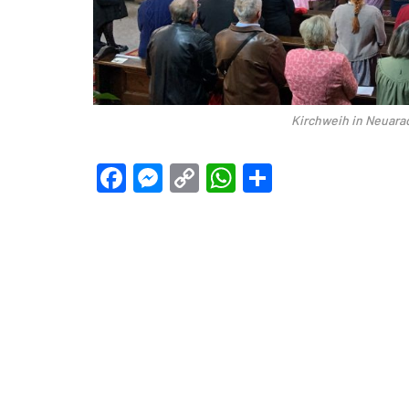
Kirchweih in Neuarad
Facebook
Messenger
Copy
WhatsApp
Teilen
Link