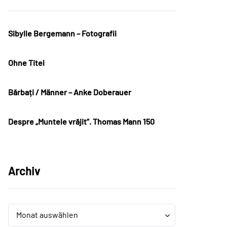
Sibylle Bergemann – Fotografii
Ohne Titel
Bărbați / Männer – Anke Doberauer
Despre „Muntele vrăjit“. Thomas Mann 150
Archiv
Archiv
Archiv
Monat auswählen