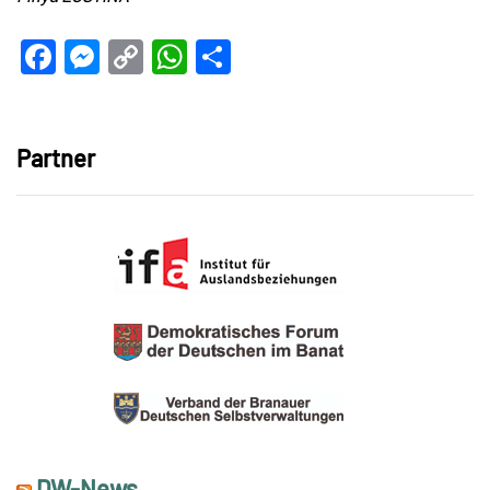
Facebook
Messenger
Copy
WhatsApp
Teilen
Link
Partner
DW-News