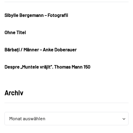
Sibylle Bergemann – Fotografii
Ohne Titel
Bărbați / Männer – Anke Doberauer
Despre „Muntele vrăjit“. Thomas Mann 150
Archiv
Archiv
Archiv
Monat auswählen