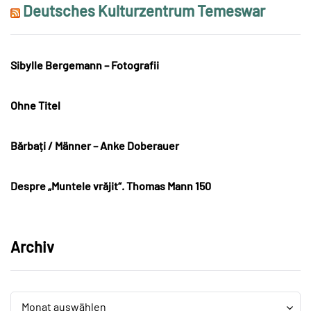
Deutsches Kulturzentrum Temeswar
Sibylle Bergemann – Fotografii
Ohne Titel
Bărbați / Männer – Anke Doberauer
Despre „Muntele vrăjit“. Thomas Mann 150
Archiv
Archiv
Archiv
Monat auswählen