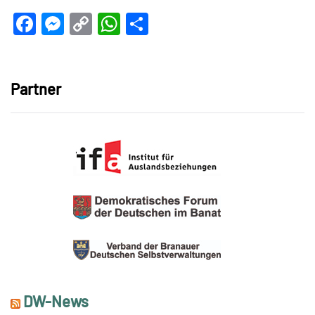
Facebook
Messenger
Copy
WhatsApp
Teilen
Link
Partner
DW-News