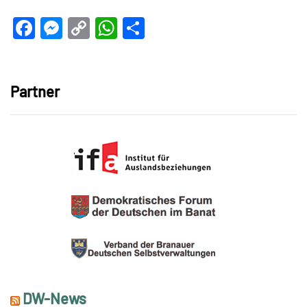
Facebook
Messenger
Copy
WhatsApp
Teilen
Link
Partner
DW-News