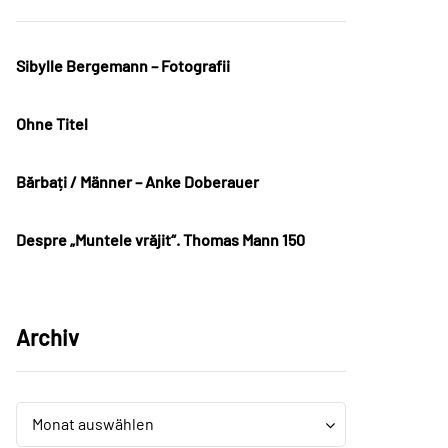
Sibylle Bergemann – Fotografii
Ohne Titel
Bărbați / Männer – Anke Doberauer
Despre „Muntele vrăjit“. Thomas Mann 150
Archiv
Archiv
Archiv
Monat auswählen