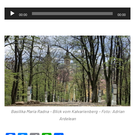
Audio-
00:00
00:00
Player
Basilika Maria Radna – Blick vom Kalvarienberg – Foto: Adrian
Ardelean