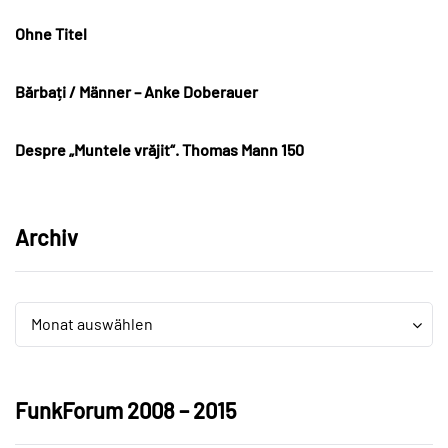
Ohne Titel
Bărbați / Männer – Anke Doberauer
Despre „Muntele vrăjit“. Thomas Mann 150
Archiv
Archiv
Archiv
Monat auswählen
FunkForum 2008 – 2015