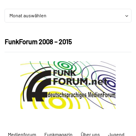
Archiv
Archiv
Monat auswählen
FunkForum 2008 – 2015
Medienforum
Funkmagazin
Über uns
Jugend