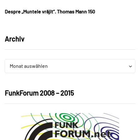
Despre „Muntele vrăjit“. Thomas Mann 150
Archiv
Archiv
Archiv
Monat auswählen
FunkForum 2008 – 2015