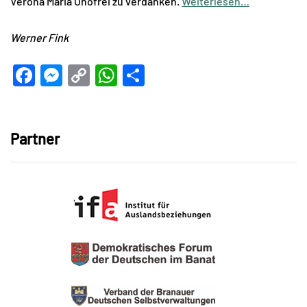
Verona Maria Onofrei zu verdanken.
Weiterlesen…
Werner Fink
Facebook
Messenger
Copy
WhatsApp
Teilen
Link
Partner