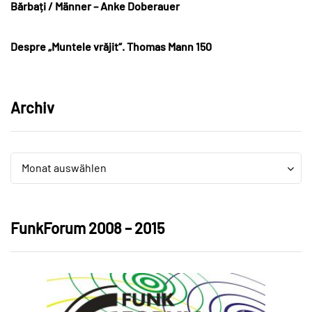
Bărbați / Männer – Anke Doberauer
Despre „Muntele vrăjit“. Thomas Mann 150
Archiv
Archiv
Archiv
Monat auswählen
FunkForum 2008 – 2015