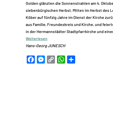
Golden glänzten die Sonnenstrahlen am 4. Oktob
siebenbürgischen Herbst. Mitten im Herbst des Le
Köber auf fünfzig Jahre im Dienst der Kirche zur
aus Familie, Freundeskreis und Kirche, und feie
in der Hermannstädter Stadtpfarrkirche und ein
Weiterlesen
Hans-Georg JUNESCH
Facebook
Messenger
Copy
WhatsApp
Teilen
Link