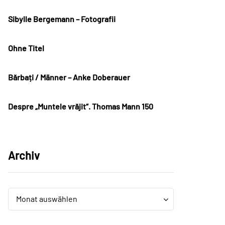
Sibylle Bergemann – Fotografii
Ohne Titel
Bărbați / Männer – Anke Doberauer
Despre „Muntele vrăjit“. Thomas Mann 150
Archiv
Archiv
Archiv
Monat auswählen