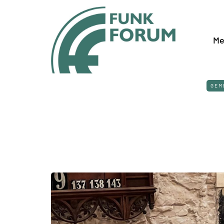
Me
GEM