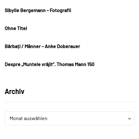
Sibylle Bergemann – Fotografii
Ohne Titel
Bărbați / Männer – Anke Doberauer
Despre „Muntele vrăjit“. Thomas Mann 150
Archiv
Archiv
Archiv
Monat auswählen