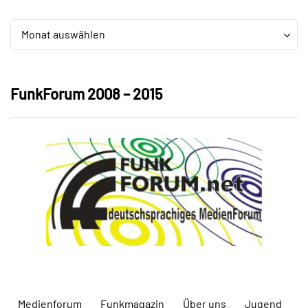
Archiv
Archiv
Monat auswählen
FunkForum 2008 – 2015
Medienforum
Funkmagazin
Über uns
Jugend