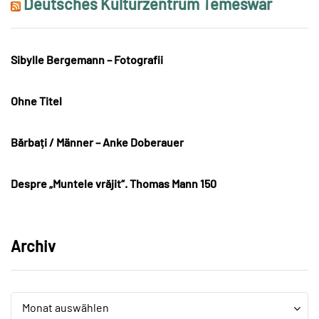
Deutsches Kulturzentrum Temeswar
Sibylle Bergemann – Fotografii
Ohne Titel
Bărbați / Männer – Anke Doberauer
Despre „Muntele vrăjit“. Thomas Mann 150
Archiv
Archiv
Archiv
Monat auswählen