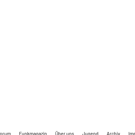
forum
Funkmagazin
Über uns
Jugend
Archiv
Im