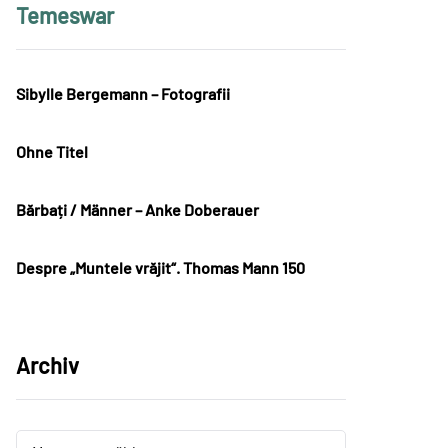
Temeswar
Sibylle Bergemann – Fotografii
Ohne Titel
Bărbați / Männer – Anke Doberauer
Despre „Muntele vrăjit“. Thomas Mann 150
Archiv
Archiv
Archiv