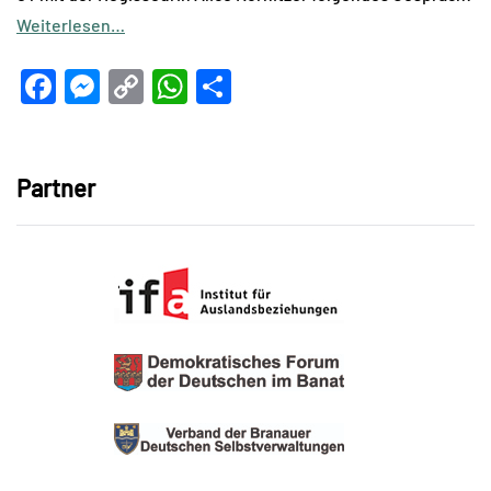
Weiterlesen…
Facebook
Messenger
Copy
WhatsApp
Teilen
Link
Partner