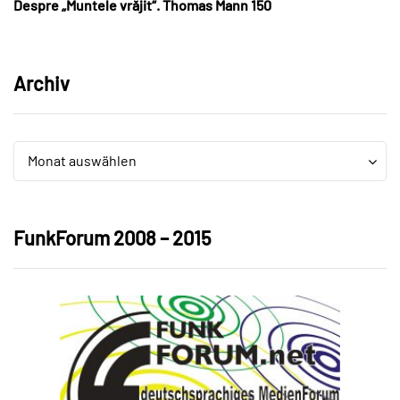
Despre „Muntele vrăjit“. Thomas Mann 150
Archiv
Archiv
Archiv
Monat auswählen
FunkForum 2008 – 2015