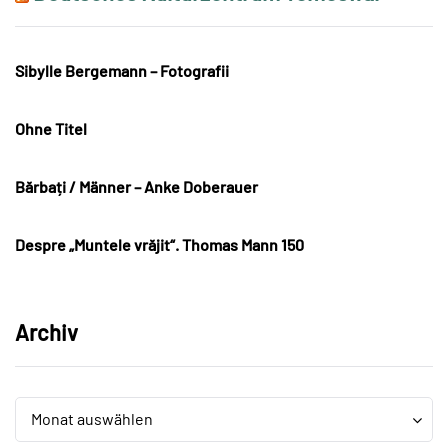
Sibylle Bergemann – Fotografii
Ohne Titel
Bărbați / Männer – Anke Doberauer
Despre „Muntele vrăjit“. Thomas Mann 150
Archiv
Archiv
Archiv
Monat auswählen