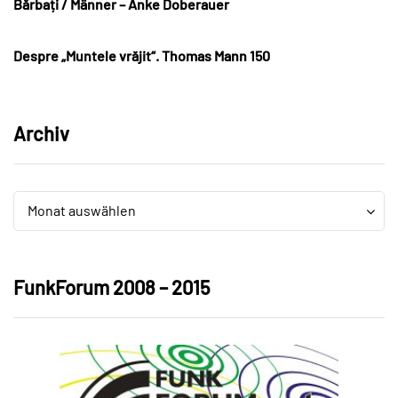
Bărbați / Männer – Anke Doberauer
Despre „Muntele vrăjit“. Thomas Mann 150
Archiv
Archiv
Archiv
Monat auswählen
FunkForum 2008 – 2015