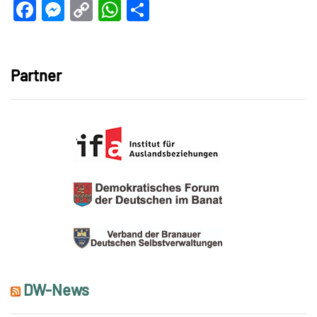
Facebook
Messenger
Copy
WhatsApp
Teilen
Link
Partner
DW-News