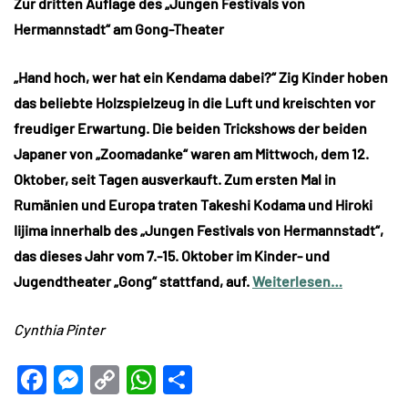
Zur dritten Auflage des „Jungen Festivals von
Hermannstadt“ am Gong-Theater
„Hand hoch, wer hat ein Kendama dabei?“ Zig Kinder hoben
das beliebte Holzspielzeug in die Luft und kreischten vor
freudiger Erwartung. Die beiden Trickshows der beiden
Japaner von „Zoomadanke“ waren am Mittwoch, dem 12.
Oktober, seit Tagen ausverkauft. Zum ersten Mal in
Rumänien und Europa traten Takeshi Kodama und Hiroki
Iijima innerhalb des „Jungen Festivals von Hermannstadt“,
das dieses Jahr vom 7.-15. Oktober im Kinder- und
Jugendtheater „Gong“ stattfand, auf.
Weiterlesen…
Cynthia Pinter
Facebook
Messenger
Copy
WhatsApp
Teilen