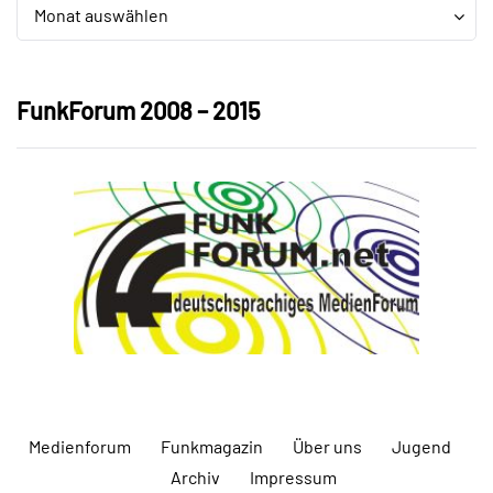
Archiv
Archiv
Monat auswählen
FunkForum 2008 – 2015
Medienforum
Funkmagazin
Über uns
Jugend
Archiv
Impressum