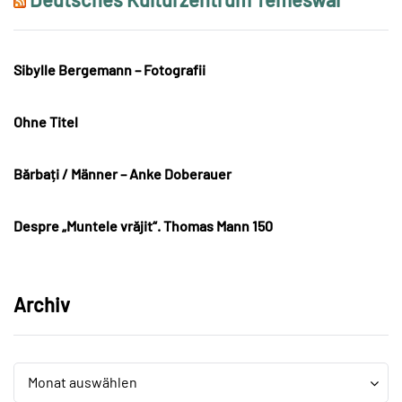
Sibylle Bergemann – Fotografii
Ohne Titel
Bărbați / Männer – Anke Doberauer
Despre „Muntele vrăjit“. Thomas Mann 150
Archiv
Archiv
Archiv
Monat auswählen