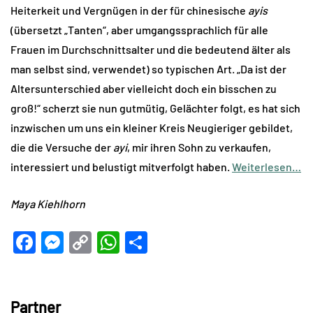
Heiterkeit und Vergnügen in der für chinesische
ayis
(übersetzt „Tanten“, aber umgangssprachlich für alle
Frauen im Durchschnittsalter und die bedeutend älter als
man selbst sind, verwendet) so typischen Art. „Da ist der
Altersunterschied aber vielleicht doch ein bisschen zu
groß!“ scherzt sie nun gutmütig, Gelächter folgt, es hat sich
inzwischen um uns ein kleiner Kreis Neugieriger gebildet,
die die Versuche der
ayi
, mir ihren Sohn zu verkaufen,
interessiert und belustigt mitverfolgt haben.
Weiterlesen…
Maya Kiehlhorn
Facebook
Messenger
Copy
WhatsApp
Teilen
Link
Partner