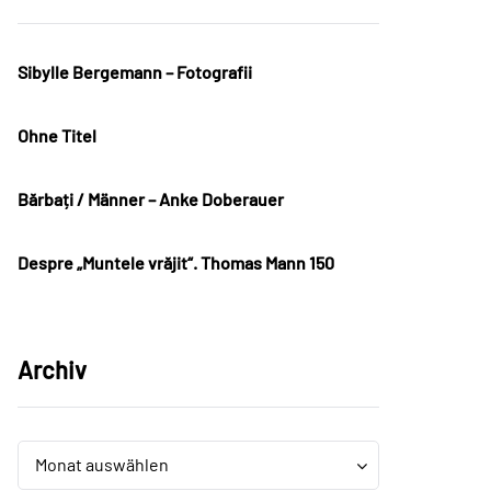
Sibylle Bergemann – Fotografii
Ohne Titel
Bărbați / Männer – Anke Doberauer
Despre „Muntele vrăjit“. Thomas Mann 150
Archiv
Archiv
Archiv
Monat auswählen