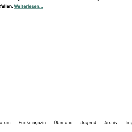
fallen.
Weiterlesen…
forum
Funkmagazin
Über uns
Jugend
Archiv
Im