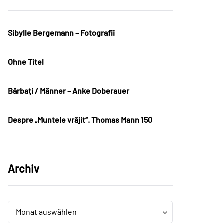
Sibylle Bergemann – Fotografii
Ohne Titel
Bărbați / Männer – Anke Doberauer
Despre „Muntele vrăjit“. Thomas Mann 150
Archiv
Archiv
Archiv
Monat auswählen